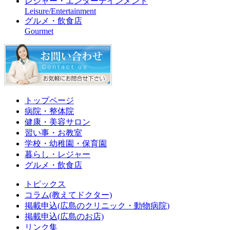
レジャー・エンターテインメント
Leisure/Entertainment
グルメ・飲食店
Gourmet
トップページ
病院・整体院
健康・美容サロン
習い事・お教室
学校・幼稚園・保育園
暮らし・レジャー
グルメ・飲食店
トピックス
コラム(教えてドクター)
掲載申込(広島のクリニック・動物病院)
掲載申込(広島のお店)
リンク集