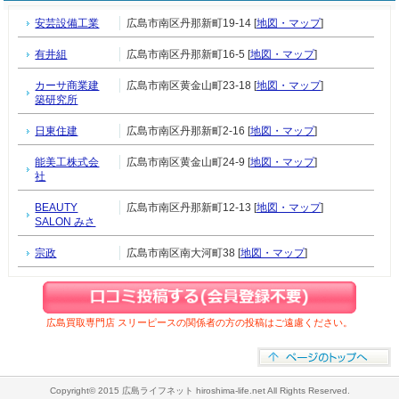
安芸設備工業
広島市南区丹那新町19-14 [
地図・マップ
]
有井組
広島市南区丹那新町16-5 [
地図・マップ
]
カーサ商業建
広島市南区黄金山町23-18 [
地図・マップ
]
築研究所
日東住建
広島市南区丹那新町2-16 [
地図・マップ
]
能美工株式会
広島市南区黄金山町24-9 [
地図・マップ
]
社
BEAUTY
広島市南区丹那新町12-13 [
地図・マップ
]
SALON みさ
宗政
広島市南区南大河町38 [
地図・マップ
]
広島買取専門店 スリーピースの関係者の方の投稿はご遠慮ください。
Copyright© 2015 広島ライフネット hiroshima-life.net All Rights Reserved.