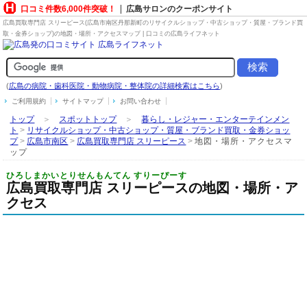
口コミ件数6,000件突破！
広島サロンのクーポンサイト
広島買取専門店 スリーピース(広島市南区丹那新町の
リサイクルショップ・中古ショップ・質屋・ブランド買
取・金券ショップ
)の地図・場所・アクセスマップ | 口コミの広島ライフネット
(
広島の病院・歯科医院・動物病院・整体院の詳細検索はこちら
)
ご利用規約
サイトマップ
お問い合わせ
トップ
＞
スポットトップ
＞
暮らし・レジャー・エンターテインメン
ト
>
リサイクルショップ・中古ショップ・質屋・ブランド買取・金券ショッ
プ
>
広島市南区
>
広島買取専門店 スリーピース
>
地図・場所・アクセスマ
ップ
ひろしまかいとりせんもんてん すりーぴーす
広島買取専門店 スリーピースの地図・場所・ア
クセス