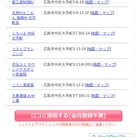
髪工房NOBU
広島市中区大手町3-8-18 [
地図・マップ
]
九州がんこも
広島市中区大手町3-6-12-1F [
地図・マップ
]
ん 地鶏や 大手
町店
くろべえ 中区
広島市中区大手町3丁目6-14 [
地図・マップ
]
大手町
コストプラン
広島市中区大手町3-13-18 [
地図・マップ
]
ニング
児玉ユミ サウ
広島市中区大手町3-13-8-205 [
地図・マップ
]
ンドアカデミ
ー音楽院
ごうし美容室
広島市中区大手町3-12-2 [
地図・マップ
]
大衆酒場 おや
広島市中区大手町3丁目6-21 [
地図・マップ
]
じ屋
ニュートピアプランニングの関係者の方の投稿はご遠慮ください。