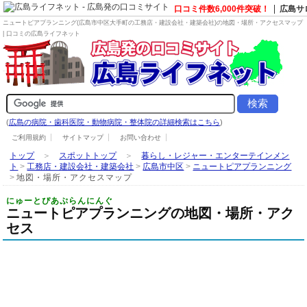
口コミ件数6,000件突破！
広島サ
ニュートピアプランニング(広島市中区大手町の
工務店・建設会社・建築会社
)の地図・場所・アクセスマップ
| 口コミの広島ライフネット
(
広島の病院・歯科医院・動物病院・整体院の詳細検索はこちら
)
ご利用規約
サイトマップ
お問い合わせ
トップ
＞
スポットトップ
＞
暮らし・レジャー・エンターテインメン
ト
>
工務店・建設会社・建築会社
>
広島市中区
>
ニュートピアプランニング
>
地図・場所・アクセスマップ
にゅーとぴあぷらんにんぐ
ニュートピアプランニングの地図・場所・アク
セス