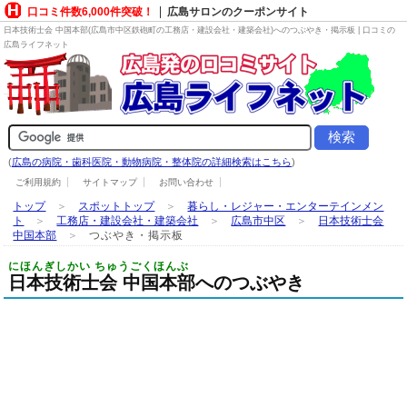
口コミ件数6,000件突破！
広島サロンのクーポンサイト
日本技術士会 中国本部(広島市中区鉄砲町の
工務店・建設会社・建築会社
)へのつぶやき・掲示板 | 口コミの
広島ライフネット
(
広島の病院・歯科医院・動物病院・整体院の詳細検索はこちら
)
ご利用規約
サイトマップ
お問い合わせ
トップ
＞
スポットトップ
＞
暮らし・レジャー・エンターテインメン
ト
＞
工務店・建設会社・建築会社
＞
広島市中区
＞
日本技術士会
中国本部
＞
つぶやき・掲示板
にほんぎしかい ちゅうごくほんぶ
日本技術士会 中国本部へのつぶやき