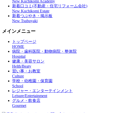
New Kuchikomi Academy
新着口コミ(不動産・住宅リフォーム会社)
New Kuchikomi Estate
新着つぶやき・掲示板
New Tsubuyaki
メインメニュー
トップページ
HOME
病院・歯科医院・動物病院・整体院
Hospital
健康・美容サロン
Helth/Beaty
習い事・お教室
Culture
学校・幼稚園・保育園
School
レジャー・エンターテインメント
Leisure/Entertainment
グルメ・飲食店
Gourmet