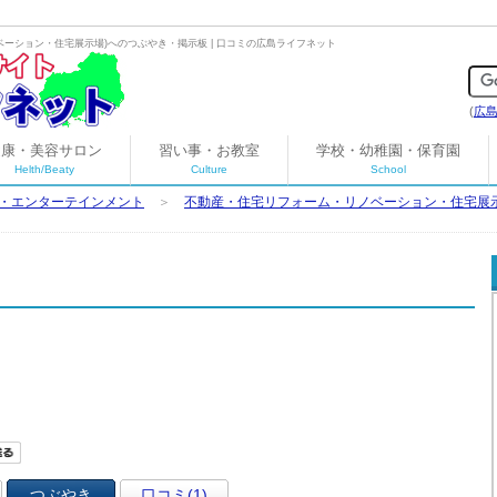
ベーション・住宅展示場
)へのつぶやき・掲示板 | 口コミの広島ライフネット
(
広
健康・美容サロン
習い事・お教室
学校・幼稚園・保育園
Helth/Beaty
Culture
School
・エンターテインメント
＞
不動産・住宅リフォーム・リノベーション・住宅展
つぶやき
口コミ(1)