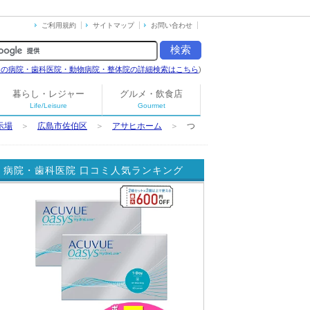
ご利用規約
サイトマップ
お問い合わせ
島の病院・歯科医院・動物病院・整体院の詳細検索はこちら
)
暮らし・レジャー
グルメ・飲食店
Life/Leisure
Gourmet
示場
＞
広島市佐伯区
＞
アサヒホーム
＞
つ
病院・歯科医院 口コミ人気ランキング