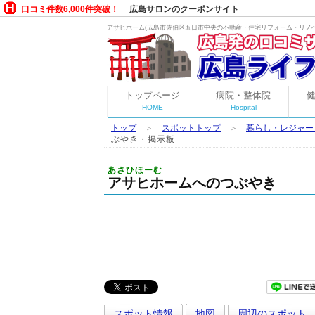
口コミ件数6,000件突破！
広島サロンのクーポンサイト
アサヒホーム(広島市佐伯区五日市中央の
不動産・住宅リフォーム・リノ
トップページ
病院・整体院
HOME
Hospital
トップ
＞
スポットトップ
＞
暮らし・レジャー
ぶやき・掲示板
あさひほーむ
アサヒホームへのつぶやき
スポット情報
地図
周辺のスポット