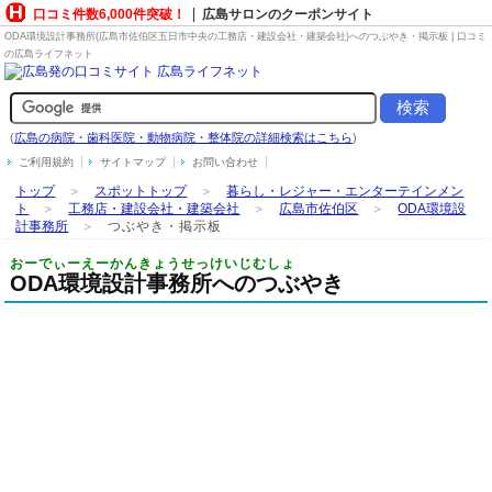
口コミ件数6,000件突破！
広島サロンのクーポンサイト
ODA環境設計事務所(広島市佐伯区五日市中央の
工務店・建設会社・建築会社
)へのつぶやき・掲示板 | 口コミ
の広島ライフネット
(
広島の病院・歯科医院・動物病院・整体院の詳細検索はこちら
)
ご利用規約
サイトマップ
お問い合わせ
トップ
＞
スポットトップ
＞
暮らし・レジャー・エンターテインメン
ト
＞
工務店・建設会社・建築会社
＞
広島市佐伯区
＞
ODA環境設
計事務所
＞
つぶやき・掲示板
おーでぃーえーかんきょうせっけいじむしょ
ODA環境設計事務所へのつぶやき