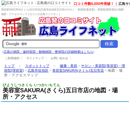
口コミ件数6,000件突破！
広島サ
美容室SAKURA(さくら)五日市店(広島市佐伯区五日市の
サロン・美容院(美容室)・理容院(理容室)
)の地図・
場所・アクセスマップ | 口コミの広島ライフネット
(
広島の病院・歯科医院・動物病院・整体院の詳細検索はこちら
)
ご利用規約
サイトマップ
お問い合わせ
トップ
＞
スポットトップ
＞
健康・美容
>
サロン・美容院(美容室)・理
容院(理容室)
>
広島市佐伯区
>
美容室SAKURA(さくら)五日市店
>
地図・場
所・アクセスマップ
びようしつさくら いつかいちてん
美容室SAKURA(さくら)五日市店の地図・場
所・アクセス