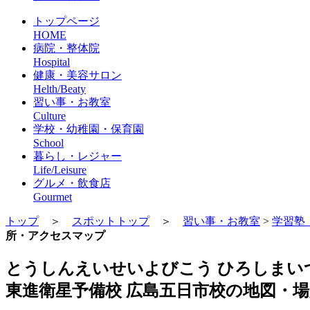
トップページ
HOME
病院・整体院
Hospital
健康・美容サロン
Helth/Beaty
習い事・お教室
Culture
学校・幼稚園・保育園
School
暮らし・レジャー
Life/Leisure
グルメ・飲食店
Gourmet
トップ
＞
スポットトップ
＞
習い事・お教室
>
学習塾
所・アクセスマップ
とうしんえいせいよびこう ひろしまい
東進衛星予備校 広島五日市校の地図・