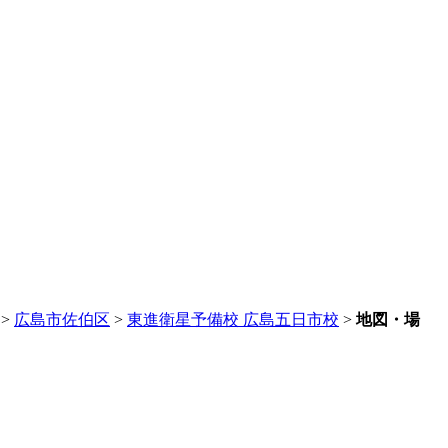
>
広島市佐伯区
>
東進衛星予備校 広島五日市校
>
地図・場