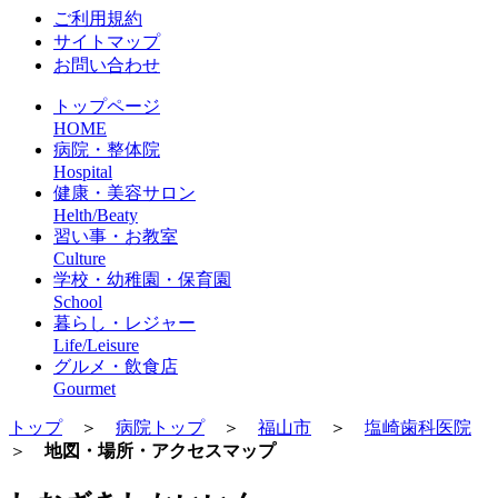
ご利用規約
サイトマップ
お問い合わせ
トップページ
HOME
病院・整体院
Hospital
健康・美容サロン
Helth/Beaty
習い事・お教室
Culture
学校・幼稚園・保育園
School
暮らし・レジャー
Life/Leisure
グルメ・飲食店
Gourmet
トップ
＞
病院トップ
＞
福山市
＞
塩崎歯科医院
＞
地図・場所・アクセスマップ