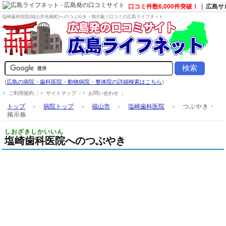
口コミ件数6,000件突破！
広島サ
塩崎歯科医院(福山市光南町)へのつぶやき・掲示板 | 口コミの広島ライフネット
(
広島の病院・歯科医院・動物病院・整体院の詳細検索はこちら
)
ご利用規約
サイトマップ
お問い合わせ
トップ
＞
病院トップ
＞
福山市
＞
塩崎歯科医院
＞
つぶやき・
掲示板
しおざきしかいいん
塩崎歯科医院へのつぶやき