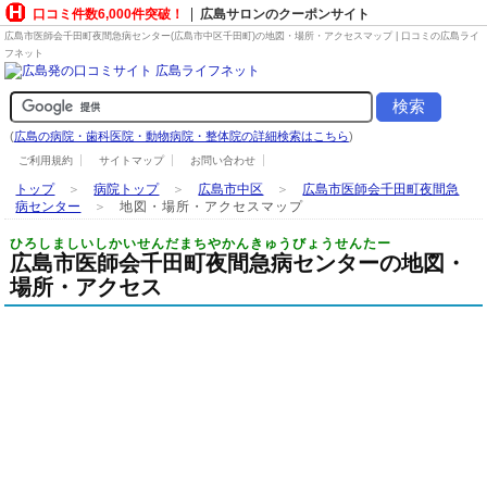
口コミ件数6,000件突破！
広島サロンのクーポンサイト
広島市医師会千田町夜間急病センター(広島市中区千田町)の地図・場所・アクセスマップ | 口コミの広島ライ
フネット
(
広島の病院・歯科医院・動物病院・整体院の詳細検索はこちら
)
ご利用規約
サイトマップ
お問い合わせ
トップ
＞
病院トップ
＞
広島市中区
＞
広島市医師会千田町夜間急
病センター
＞
地図・場所・アクセスマップ
ひろしましいしかいせんだまちやかんきゅうびょうせんたー
広島市医師会千田町夜間急病センターの地図・
場所・アクセス