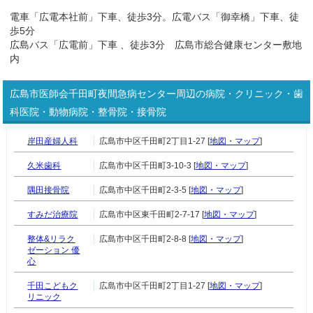
電車「広電本社前」下車、徒歩3分。広電バス「御幸橋」下車、徒
歩5分
広島バス「広電前」下車 、徒歩3分 広島市総合健康センター敷地
内
広島市医師会千田町夜間急病センター周辺の病院・クリニック・歯
科医院・動物病院・整骨院・接骨院
岸田産婦人科
広島市中区千田町2丁目1-27 [
地図・マップ
]
久米歯科
広島市中区千田町3-10-3 [
地図・マップ
]
隅田接骨院
広島市中区千田町2-3-5 [
地図・マップ
]
すみだ治療院
広島市中区東千田町2-7-17 [
地図・マップ
]
整体&リラク
広島市中区千田町2-8-8 [
地図・マップ
]
ゼーション 優
心
千田こどもク
広島市中区千田町2丁目1-27 [
地図・マップ
]
リニック