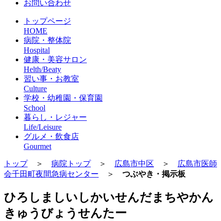
お問い合わせ
トップページ
HOME
病院・整体院
Hospital
健康・美容サロン
Helth/Beaty
習い事・お教室
Culture
学校・幼稚園・保育園
School
暮らし・レジャー
Life/Leisure
グルメ・飲食店
Gourmet
トップ
＞
病院トップ
＞
広島市中区
＞
広島市医師
会千田町夜間急病センター
＞
つぶやき・掲示板
ひろしましいしかいせんだまちやかん
きゅうびょうせんたー