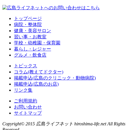
トップページ
病院・整体院
健康・美容サロン
習い事・お教室
学校・幼稚園・保育園
暮らし・レジャー
グルメ・飲食店
トピックス
コラム(教えてドクター)
掲載申込(広島のクリニック・動物病院)
掲載申込(広島のお店)
リンク集
ご利用規約
お問い合わせ
サイトマップ
Copyright© 2015 広島ライフネット hiroshima-life.net All Rights
Reserved.