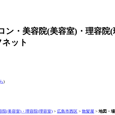
ロン・美容院(美容室)・理容院(
フネット
ら
)
院(美容室)・理容院(理容室)
>
広島市西区
>
散髪屋
>
地図・場