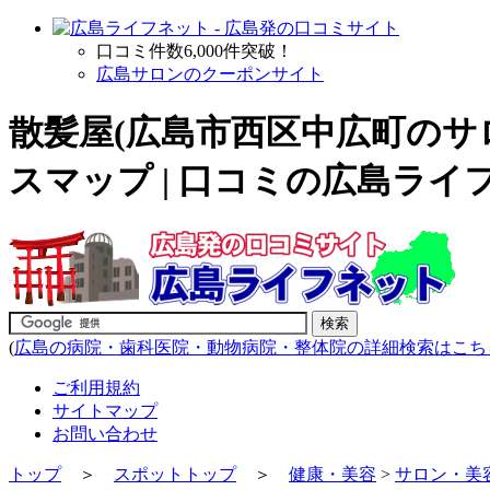
口コミ件数6,000件突破！
広島サロンのクーポンサイト
散髪屋(広島市西区中広町の
サ
スマップ | 口コミの広島ライ
(
広島の病院・歯科医院・動物病院・整体院の詳細検索はこち
ご利用規約
サイトマップ
お問い合わせ
トップ
＞
スポットトップ
＞
健康・美容
>
サロン・美容