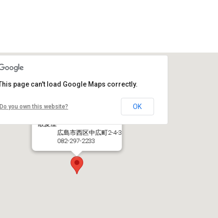
This page can't load Google Maps correctly.
OK
Do you own this website?
散髪屋
広島市西区中広町2-4-3
082-297-2233