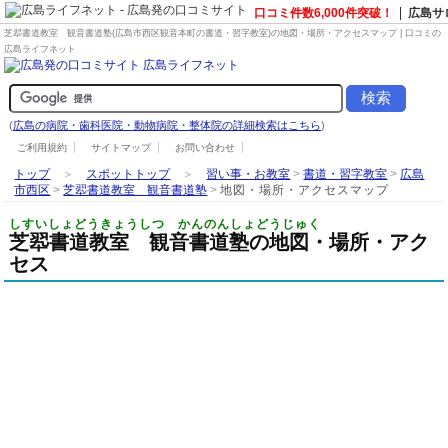
口コミ件数6,000件突破！
広島サ
芝翆書道教室 観音書道塾(広島市西区観音本町の
書道・習字教室
)の地図・場所・アクセスマップ | 口コミの
広島ライフネット
(
広島の病院・歯科医院・動物病院・整体院の詳細検索はこちら
)
ご利用規約
サイトマップ
お問い合わせ
トップ
＞
スポットトップ
＞
習い事・お教室
>
書道・習字教室
>
広島
市西区
>
芝翆書道教室 観音書道塾
>
地図・場所・アクセスマップ
しすいしょどうきょうしつ かんのんしょどうじゅく
芝翆書道教室 観音書道塾の地図・場所・アク
セス