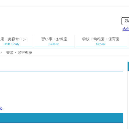
(
広
健康・美容サロン
習い事・お教室
学校・幼稚園・保育園
Helth/Beaty
Culture
School
＞
書道・習字教室