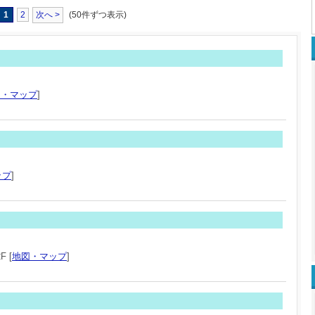
1
2
次へ >
(50件ずつ表示)
図・マップ
]
ップ
]
 [
地図・マップ
]