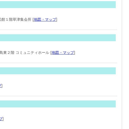
民館１階草津集会所 [
地図・マップ
]
島東２階 コミュニティホール [
地図・マップ
]
プ
]
プ
]