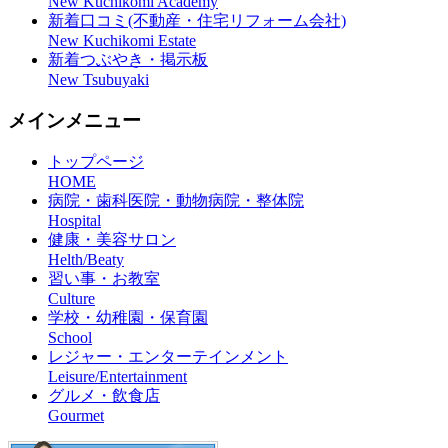
New Kuchikomi Academy
新着口コミ(不動産・住宅リフォーム会社)
New Kuchikomi Estate
新着つぶやき・掲示板
New Tsubuyaki
メインメニュー
トップページ
HOME
病院・歯科医院・動物病院・整体院
Hospital
健康・美容サロン
Helth/Beaty
習い事・お教室
Culture
学校・幼稚園・保育園
School
レジャー・エンターテインメント
Leisure/Entertainment
グルメ・飲食店
Gourmet