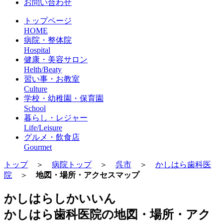
お問い合わせ
トップページ
HOME
病院・整体院
Hospital
健康・美容サロン
Helth/Beaty
習い事・お教室
Culture
学校・幼稚園・保育園
School
暮らし・レジャー
Life/Leisure
グルメ・飲食店
Gourmet
トップ
＞
病院トップ
＞
呉市
＞
かしはら歯科医
院
＞
地図・場所・アクセスマップ
かしはらしかいいん
かしはら歯科医院の地図・場所・アク