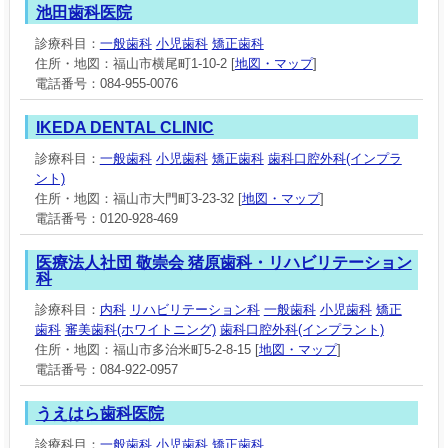
池田歯科医院
診療科目：
一般歯科
小児歯科
矯正歯科
住所・地図：福山市横尾町1-10-2 [
地図・マップ
]
電話番号：084-955-0076
IKEDA DENTAL CLINIC
診療科目：
一般歯科
小児歯科
矯正歯科
歯科口腔外科(インプラ
ント)
住所・地図：福山市大門町3-23-32 [
地図・マップ
]
電話番号：0120-928-469
医療法人社団 敬崇会 猪原歯科・リハビリテーション
科
診療科目：
内科
リハビリテーション科
一般歯科
小児歯科
矯正
歯科
審美歯科(ホワイトニング)
歯科口腔外科(インプラント)
住所・地図：福山市多治米町5-2-8-15 [
地図・マップ
]
電話番号：084-922-0957
うえはら歯科医院
診療科目：
一般歯科
小児歯科
矯正歯科