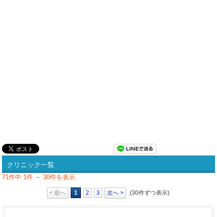
クリニック一覧
71件中 1件 ～ 30件を表示
< 前へ
1
2
3
次へ >
(30件ずつ表示)