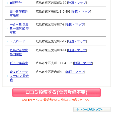
創理設計
広島市東区若草町3-19 [
地図・マップ
]
田中建築構造
広島市東区光町1-3-5-403 [
地図・マップ
]
事務所
―食べ処 飲み
広島市東区若草町7-9 [
地図・マップ
]
処―麦笑家 若
草店
トムロード
広島市東区愛宕町4-12 [
地図・マップ
]
広島総合教育
広島市東区愛宕町3-14 [
地図・マップ
]
専門学校
ピュア美容室
広島市東区光町1-17-4-106 [
地図・マップ
]
森友ビューテ
広島市東区愛宕町4-3 [
地図・マップ
]
ィサロン 愛宕
店
CAT-Bサービスの関係者の方の投稿はご遠慮ください。