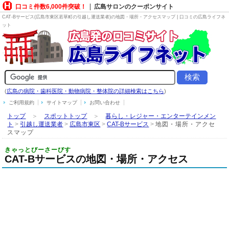
口コミ件数6,000件突破！
広島サロンのクーポンサイト
CAT-Bサービス(広島市東区若草町の
引越し運送業者
)の地図・場所・アクセスマップ | 口コミの広島ライフネ
ット
(
広島の病院・歯科医院・動物病院・整体院の詳細検索はこちら
)
ご利用規約
サイトマップ
お問い合わせ
トップ
＞
スポットトップ
＞
暮らし・レジャー・エンターテインメン
ト
>
引越し運送業者
>
広島市東区
>
CAT-Bサービス
>
地図・場所・アクセ
スマップ
きゃっとびーさーびす
CAT-Bサービスの地図・場所・アクセス