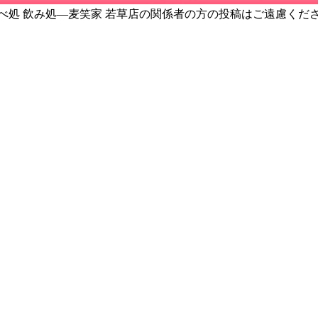
べ処 飲み処―麦笑家 若草店の関係者の方の投稿はご遠慮くだ