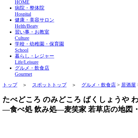
HOME
病院・整体院
Hospital
健康・美容サロン
Helth/Beaty
習い事・お教室
Culture
学校・幼稚園・保育園
School
暮らし・レジャー
Life/Leisure
グルメ・飲食店
Gourmet
トップ
＞
スポットトップ
＞
グルメ・飲食店
>
居酒屋
たべどころ のみどころ ばくしょうや 
―食べ処 飲み処―麦笑家 若草店の地図