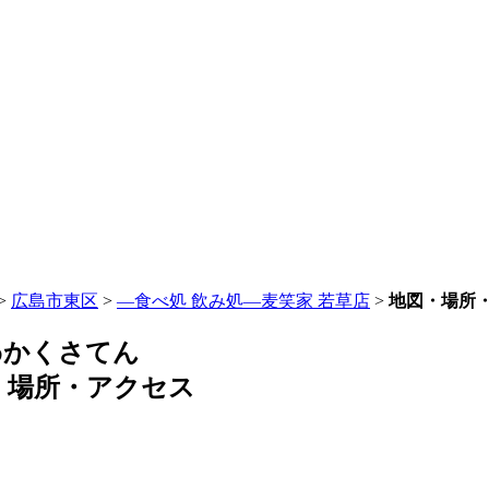
>
広島市東区
>
―食べ処 飲み処―麦笑家 若草店
>
地図・場所
わかくさてん
・場所・アクセス