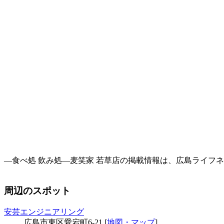
―食べ処 飲み処―麦笑家 若草店の掲載情報は、広島ライフ
周辺のスポット
安芸エンジニアリング
広島市東区愛宕町6-21 [
地図・マップ
]