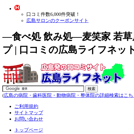
口コミ件数6,000件突破！
広島サロンのクーポンサイト
―食べ処 飲み処―麦笑家 若
プ | 口コミの広島ライフネッ
(
広島の病院・歯科医院・動物病院・整体院の詳細検索はこち
ご利用規約
サイトマップ
お問い合わせ
トップページ