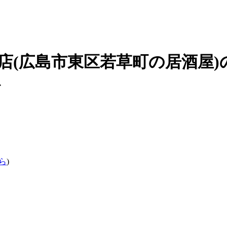
草店(広島市東区若草町の
居酒屋
ト
ら
)