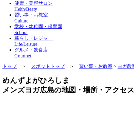
健康・美容サロン
Helth/Beaty
習い事・お教室
Culture
学校・幼稚園・保育園
School
暮らし・レジャー
Life/Leisure
グルメ・飲食店
Gourmet
トップ
＞
スポットトップ
＞
習い事・お教室
>
ヨガ教
めんずよがひろしま
メンズヨガ広島の地図・場所・アクセ