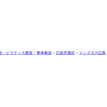
室・ピラティス教室・整体教室
>
広島市東区
>
メンズヨガ広島
ス